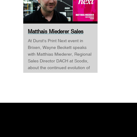
Matthais Miederer Sales
Manager Scodix DURST ...
At Durst's Print Next event in
Brixen, Wayne Beckett speaks
with Matthias Miederer, Regional
Sales Director DACH at Scodix,
about the continued evolution of
digital embellishment and why
the technology is becoming
increasingly relevant across
commercial print, packaging, and
wide-format applications. Having
spent more than a decade
working with digital
embellishment technologies,
Matthias reflects on his journey
through the industry and explains