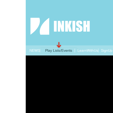
NEWS
Play Lists/Events
LearnWithUs
SignUp